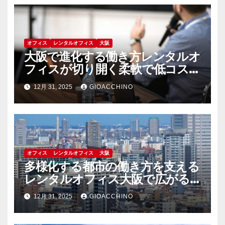
オフィス
レンタルオフィス
大阪
大阪で進化する働き方レンタルオ
フィスが切り開く柔軟で低コスト
な新時代
12月 31, 2025
GIOACCHINO
オフィス
レンタルオフィス
大阪
多様化する都市の働き方を支える
レンタルオフィス大阪で広がる
自由な職場選択
12月 31, 2025
GIOACCHINO