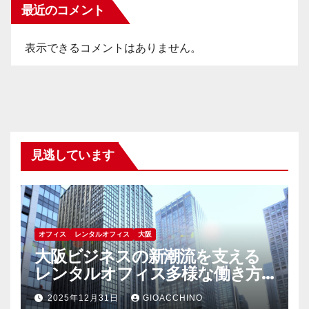
最近のコメント
表示できるコメントはありません。
見逃しています
オフィス
レンタルオフィス
大阪
大阪ビジネスの新潮流を支える
レンタルオフィス多様な働き方
と成長を実現する選択肢
2025年12月31日
GIOACCHINO