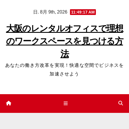
コ
日. 8月 9th, 2026
11:49:18 AM
ン
テ
大阪のレンタルオフィスで理想
ン
のワークスペースを見つける方
ツ
へ
法
ス
キ
あなたの働き方改革を実現！快適な空間でビジネスを
ッ
加速させよう
プ