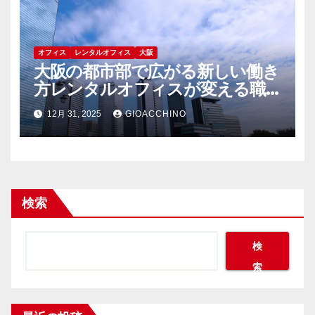
オフィス
レンタルオフィス
大阪
大阪の都市部で広がる新しい働き
方レンタルオフィスが変える職
場環境の未来
12月 31, 2025
GIOACCHINO
検索
検
索