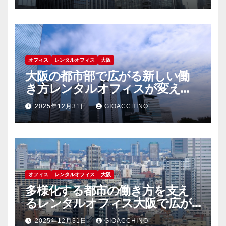
オフィス
レンタルオフィス
大阪
大阪の都市部で広がる新しい働
き方レンタルオフィスが変える
職場環境の未来
2025年12月31日
GIOACCHINO
オフィス
レンタルオフィス
大阪
多様化する都市の働き方を支え
るレンタルオフィス大阪で広が
る自由な職場選択
2025年12月31日
GIOACCHINO